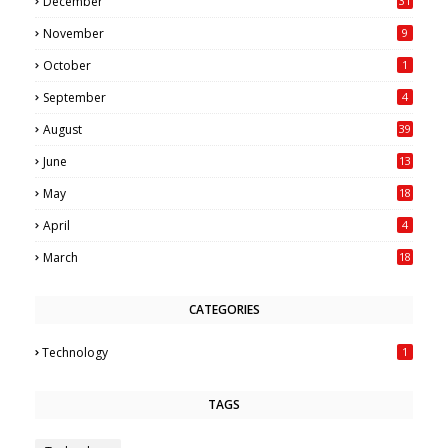
December
31
November
9
October
1
September
4
August
39
June
13
May
18
6
April
4
March
18
CATEGORIES
Technology
1
TAGS