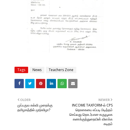
Tags
News
Teachers Zone
OLDER
NEWER
முப்பருவ கல்வி முறைக்கு
INCOME TAXFORM-ல் CPS
தமிழகத்தில் மூடுவிழா?
தொகையை எப்படி பிடித்தம்
செய்வது தொடர்பான-கருவூலக
கணக்குத்துறையின் விளக்க
கடிதம்