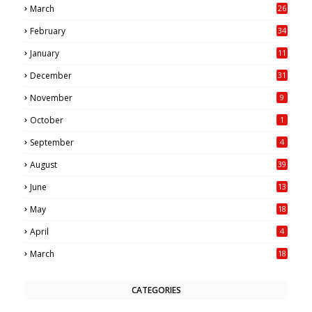
March
26
7
February
34
0
January
11
4
December
31
November
9
October
1
September
4
August
39
June
13
May
18
6
April
4
March
18
CATEGORIES