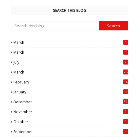
SEARCH THIS BLOG
March
1
March
1
July
2
March
26
7
February
34
0
January
11
4
December
31
November
9
October
1
September
4