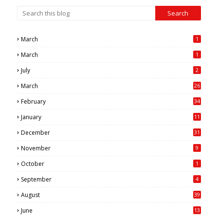
March
1
March
1
July
2
March
26
7
February
34
0
January
11
4
December
31
November
9
October
1
September
4
August
39
June
13