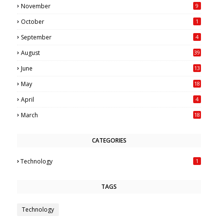
November
9
October
1
September
4
August
39
June
13
May
18
6
April
4
March
18
CATEGORIES
Technology
1
TAGS
Technology