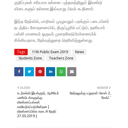
குறிப்புகள் சரியாக உள்ளன. புத்தகத்திலும் இரண்டு
விடைகளும் உள்ளன.இவ்வாறு அவர் கூறினார்.
இந்த தேர்வில், மாநிலம் முழுவதும் பறக்கும் படையினர்
நடத்திய சோதனையில், திருப்பூரில் மட்டும், தனியார்
பள்ளி மாணவர் ஒருவர் முறைகேடுபிரச்னையில்
சிக்கியதாக, தேர்வுத்துறை தெரிவித்துள்ளது.
Tags
11th Public Exam 2019
News
Students Zone
Teachers Zone
OLDER
NEWER
உடற்கல்வி இயக்குநர், ஆசிரியர்
தேர்தலுக்கு மறுநாள் பிளஸ் 2,
பணியிடங்களுக்கு
'ரிசல்ட்'
விண்ணப்பங்கள்
வரவேற்கப்படுகின்றன [
விண்ணப்பிக்க கடைசி தேதி:
27.03.2019 ]