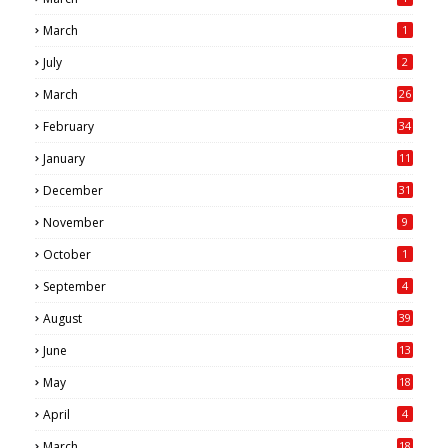
March
1
July
2
March
26
7
February
34
0
January
11
4
December
31
November
9
October
1
September
4
August
39
June
13
May
18
6
April
4
March
18