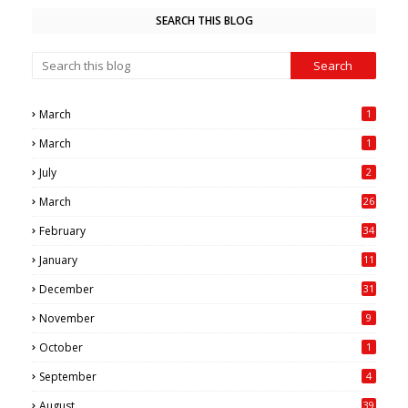
SEARCH THIS BLOG
March
1
March
1
July
2
March
26
7
February
34
0
January
11
4
December
31
November
9
October
1
September
4
August
39