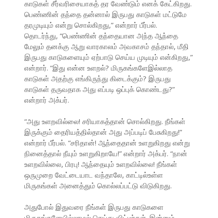
காடுகள் சீர்வரிசையாகத் தர வேண்டும் எனக் கேட்கிறது.
பெண்ணின் தந்தை தன்னால் இருபது காடுகள் மட்டுமே
தரமுடியும் என்று சொல்கிறது,” என்றார் பீர்பல்.
தொடர்ந்து, “பெண்ணின் தந்தையான அந்த ஆந்தை
மேலும் தனக்கு ஆறு வாரகாலம் அவகாசம் தந்தால், மீதி
இருபது காடுகளையும் ஏற்பாடு செய்ய முடியும் என்கிறது,”
என்றார். “இது என்ன உளறல்? மிருகங்களேஇல்லாத
காடுகள் அதற்கு எங்கிருந்து கிடைக்கும்? இருபது
காடுகள் தருவதாக அது எப்படி ஒப்புக் கொண்டது?”
என்றார் அக்பர்.
“அது உளறவில்லை! சரியாகத்தான் சொல்கிறது. நீங்கள்
இருக்கும் தைரியத்தில்தான் அது அப்படிப் பேசுகிறது!”
என்றார் பீர்பல். “சரிதான்! ஆந்தைதான் உளறுகிறது என்று
நினைத்தால் நீயும் உளறுகிறாயே!” என்றார் அக்பர். “நான்
உளறவில்லை, பிரபு! ஆந்தையும் உளறவில்லை! நீங்கள்
ஒருமுறை வேட்டையாட வந்தாலே, காட்டில்உள்ள
மிருகங்கள் அனைத்தும் கொல்லப்பட்டு விடுகிறது.
அதுபோல் இதுவரை நீங்கள் இருபது காடுகளை
மிருகங்களேயில்லாமல் செய்து விட்டீர்கள். இன்னும்