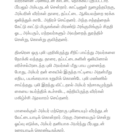
வீரர்களின் அணியுடன் காட்டை நோக்கிப் புறப்பட்டார்.
பீர்பலும் அக்பருடன் சென்றார். காட்டினுள் நுழைந்தபிறகு,
அக்பரின் வீரர்கள் தாரை, தப்பட்டை ஆகியவற்றை உரக்க
ஒலித்துக் காடே அதிரச் செய்தனர். அந்த சத்தத்தைக்
கேட்டு காட்டு மிருகங்கள் மிரண்டு அங்குமிங்கும் சிதறி
ஓட, அக்பரும், மற்றவர்களும் அவற்றைத் துரத்திச்
சென்று, கொன்று குவித்தனர்.
திடீரென ஒரு புலி புதரிலிருந்து சீறிப் பாய்ந்து அவர்களை
நோக்கி வந்தது. தாரை, தப்பட்டைகளின் ஒலியினால்
எரிச்சல்அடைந்த புலி அவர்கள் மீது பாய முனைந்த
போது, அக்பர் தன் கையில் இருந்த ஈட்டியை அதன்மீது
எறிய, பயங்கரமாக உறுமிக் கொண்டே புலி மண்ணில்
சாய்ந்தது. புலி இறந்து விட்டதால் அக்பர் உற்சாகமுற்றுக்
கையை உயர்த்திக் கூச்சலிட, சுற்றியிருந்த வீரர்கள்
மகிழ்ச்சி ஆரவாரம் செய்தனர்.
மாலைக்குள் அக்பர் மற்றொரு புலியையும் வீரத்துடன்
வேட்டையாடிக் கொன்றார். பிறகு அனைவரும் சென்று
ஓய்வு எடுக்க, அக்பர் தனியாக அமர்ந்து பீர்பலுடன்
உரையாடிக் கொண்டிருந்தார்.