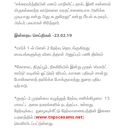
“சக்கரவர்த்தியின் மனம் மாறிவிட்டதால், இனி என்னால்
மிருகங்களற்ற காடுகளை வரதட்சணையாக அளிக்க
முடியாது என்று அது கூறுகிறது!” என்று பீர்பல் கூறவும்,
அக்பர் பலமாகச் சிரித்தார்.
இன்றைய செய்திகள் -23.02.19
*மார்ச் 1-ல் பிளஸ் 2 தேர்வு தொடங்குகிறது:
மையங்களுக்கு விடைத்தாள் அனுப்பும் பணி தீவிரம்
*கோவை, திருப்பூர், நீலகிரியில் இன்று முதல் ‘ஸ்மார்ட்
கார்டு’ வடிவில் ஓட்டுநர் உரிமம், வாகன பதிவுச் சான்று:
போலிகளைத் தவிர்க்க போக்குவரத்து துறை புதிய
ஏற்பாடு.
*குரூப்-2 முதன்மை எழுத்துத் தேர்வு சனிக்கிழமை 15
மாவட்ட தலை நகரங்களில் நடத்தப்பட உள்ளது.
தேர்வுக்கூட நுழைவுச்சீட்டு தேர்வாணையத்தின் இணை
யதளத்தில் (
www.tnpscexams.net
)
வெளியிடப்பட்டுள்ளது.