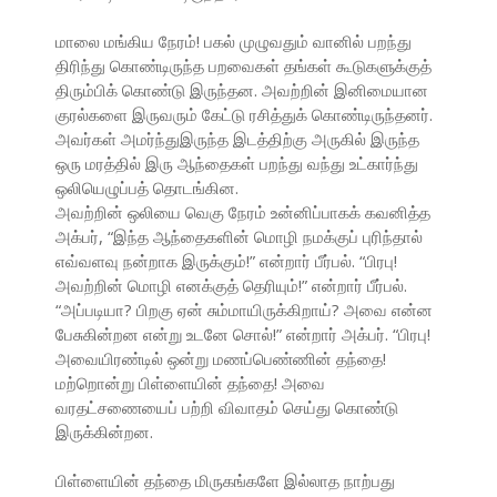
மாலை மங்கிய நேரம்! பகல் முழுவதும் வானில் பறந்து
திரிந்து கொண்டிருந்த பறவைகள் தங்கள் கூடுகளுக்குத்
திரும்பிக் கொண்டு இருந்தன. அவற்றின் இனிமையான
குரல்களை இருவரும் கேட்டு ரசித்துக் கொண்டிருந்தனர்.
அவர்கள் அமர்ந்துஇருந்த இடத்திற்கு அருகில் இருந்த
ஒரு மரத்தில் இரு ஆந்தைகள் பறந்து வந்து உட்கார்ந்து
ஒலியெழுப்பத் தொடங்கின.
அவற்றின் ஒலியை வெகு நேரம் உன்னிப்பாகக் கவனித்த
அக்பர், “இந்த ஆந்தைகளின் மொழி நமக்குப் புரிந்தால்
எவ்வளவு நன்றாக இருக்கும்!” என்றார் பீர்பல். “பிரபு!
அவற்றின் மொழி எனக்குத் தெரியும்!” என்றார் பீர்பல்.
“அப்படியா? பிறகு ஏன் சும்மாயிருக்கிறாய்? அவை என்ன
பேசுகின்றன என்று உடனே சொல்!” என்றார் அக்பர். “பிரபு!
அவையிரண்டில் ஒன்று மணப்பெண்ணின் தந்தை!
மற்றொன்று பிள்ளையின் தந்தை! அவை
வரதட்சணையைப் பற்றி விவாதம் செய்து கொண்டு
இருக்கின்றன.
பிள்ளையின் தந்தை மிருகங்களே இல்லாத நாற்பது